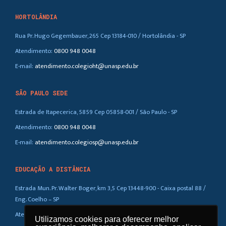
HORTOLÂNDIA
Rua Pr. Hugo Gegembauer, 265 Cep 13184-010 / Hortolândia - SP
Atendimento:
0800 948 0048
E-mail:
atendimento.colegioht@unasp.edu.br
SÃO PAULO SEDE
Estrada de Itapecerica, 5859 Cep 05858-001 / São Paulo - SP
Atendimento:
0800 948 0048
E-mail:
atendimento.colegiosp@unasp.edu.br
EDUCAÇÃO A DISTÂNCIA
Estrada Mun. Pr. Walter Boger, km 3,5 Cep 13448-900 - Caixa postal 88 /
Eng. Coelho – SP
Atendimento:
0800 948 0048
Utilizamos cookies para oferecer melhor
Utilizamos cookies para oferecer melhor