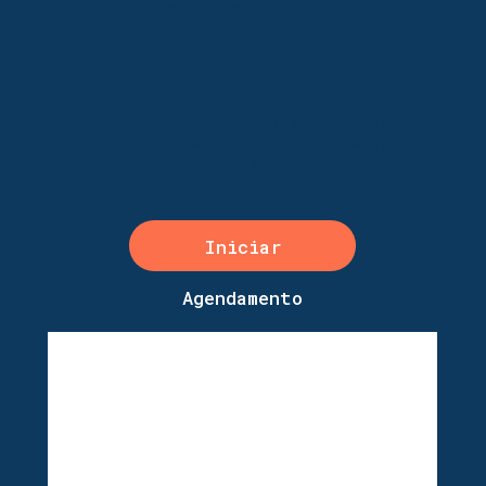
Colégio UNASP
ENGENHEIRO COELHO
Estrada Municipal Pastor Walter Boger,
S/N - Lagoa Bonita, Engenheiro Coelho -
SP, 13448-900
Iniciar
Agendamento