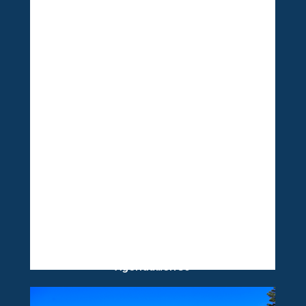
Colégio UNASP
HORTOLÂNDIA
Rua Pr. Hugo Gegembauer, 265, Parque
Ortolândia, Hortolândia - SP, 13184-010
Iniciar
Agendamento