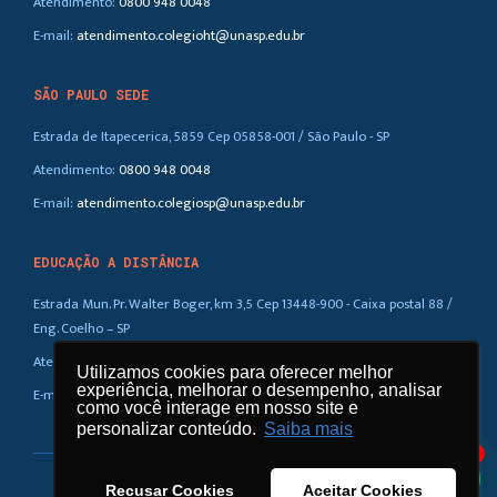
Atendimento:
0800 948 0048
E-mail:
atendimento.colegioht@unasp.edu.br
SÃO PAULO SEDE
Estrada de Itapecerica, 5859 Cep 05858-001 / São Paulo - SP
Atendimento:
0800 948 0048
E-mail:
atendimento.colegiosp@unasp.edu.br
EDUCAÇÃO A DISTÂNCIA
Estrada Mun. Pr. Walter Boger, km 3,5 Cep 13448-900 - Caixa postal 88 /
Eng. Coelho – SP
Atendimento:
0800 948 0048
Utilizamos cookies para oferecer melhor
Utilizamos cookies para oferecer melhor
experiência, melhorar o desempenho, analisar
experiência, melhorar o desempenho, analisar
E-mail:
atendimento.ead@unasp.br
como você interage em nosso site e
como você interage em nosso site e
personalizar conteúdo.
personalizar conteúdo.
Saiba mais
Saiba mais
1
Recusar Cookies
Recusar Cookies
Aceitar Cookies
Aceitar Cookies