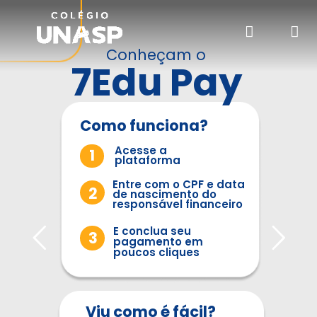
Conheçam o
7Edu Pay
Como funciona?
Acesse a
1
plataforma
Entre com o CPF e data
2
de nascimento do
responsável financeiro
E conclua seu
3
pagamento em
poucos cliques
Viu como é fácil?