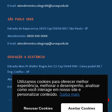
E-mail:
atendimento.colegioht@unasp.edu.br
SÃO PAULO SEDE
Estrada de Itapecerica, 5859 Cep 05858-001 / São Paulo - SP
Atendimento:
0800 948 0048
E-mail:
atendimento.colegiosp@unasp.edu.br
EDUCAÇÃO A DISTÂNCIA
Estrada Mun. Pr. Walter Boger, km 3,5 Cep 13448-900 - Caixa postal 88 /
Eng. Coelho – SP
Atendimento:
0800 948 0048
Utilizamos cookies para oferecer melhor
Utilizamos cookies para oferecer melhor
experiência, melhorar o desempenho, analisar
experiência, melhorar o desempenho, analisar
E-mail:
atendimento.ead@unasp.br
como você interage em nosso site e
como você interage em nosso site e
personalizar conteúdo.
personalizar conteúdo.
Saiba mais
Saiba mais
1
Recusar Cookies
Recusar Cookies
Aceitar Cookies
Aceitar Cookies