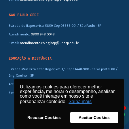
SÃO PAULO SEDE
Estrada de Itapecerica, 5859 Cep 05858-001 / São Paulo - SP
Atendimento:
0800 948 0048
E-mail:
atendimento.colegiosp@unasp.edu.br
EDUCAÇÃO A DISTÂNCIA
Estrada Mun. Pr. Walter Boger, km 3,5 Cep 13448-900 - Caixa postal 88 /
Eng. Coelho – SP
Atendimento:
0800 948 0048
Utilizamos cookies para oferecer melhor
Utilizamos cookies para oferecer melhor
experiência, melhorar o desempenho, analisar
experiência, melhorar o desempenho, analisar
E-mail:
atendimento.ead@unasp.br
como você interage em nosso site e
como você interage em nosso site e
personalizar conteúdo.
personalizar conteúdo.
Saiba mais
Saiba mais
1
Recusar Cookies
Recusar Cookies
Aceitar Cookies
Aceitar Cookies