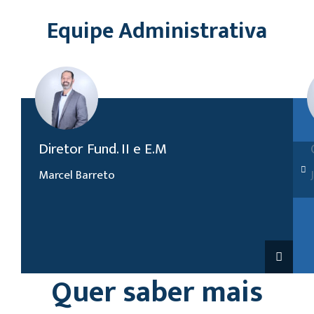
Equipe Administrativa
(19) 2118-8100
Diretor Fund. II e E.M
marcel.barreto@unasp.edu.br
Marcel Barreto
Brenda Segura
(19) 2118-8101
brenda.segura@unasp.edu.br
Quer saber mais