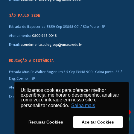
SÃO PAULO SEDE
Estrada de Itapecerica, 5859 Cep 05858-001 / São Paulo - SP
Atendimento:
0800 948 0048
E-mail:
atendimento.colegiosp@unasp.edu.br
EDUCAÇÃO A DISTÂNCIA
Estrada Mun. Pr. Walter Boger, km 3,5 Cep 13448-900 - Caixa postal 88 /
Eng. Coelho – SP
Atendimento:
0800 948 0048
Utilizamos cookies para oferecer melhor
Utilizamos cookies para oferecer melhor
experiência, melhorar o desempenho, analisar
experiência, melhorar o desempenho, analisar
E-mail:
atendimento.ead@unasp.br
como você interage em nosso site e
como você interage em nosso site e
personalizar conteúdo.
personalizar conteúdo.
Saiba mais
Saiba mais
1
Recusar Cookies
Recusar Cookies
Aceitar Cookies
Aceitar Cookies