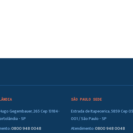
LÂNDIA
SÃO PAULO SEDE
. Hugo Gegembauer, 265 Cep 13184-
Estrada de Itapecerica, 5859 Cep 0
ortolândia - SP
001 / São Paulo - SP
mento:
0800 948 0048
Atendimento:
0800 948 0048