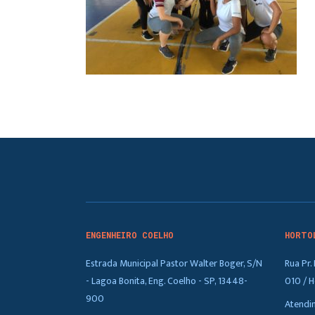
ENGENHEIRO COELHO
HORTO
Estrada Municipal Pastor Walter Boger, S/N
Rua Pr
- Lagoa Bonita, Eng. Coelho - SP, 13448-
010 / H
900
Atendi