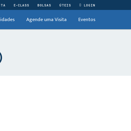
STA
E-CLASS
BOLSAS
ÚTEIS
LOGIN
idades
Agende uma Visita
Eventos
)