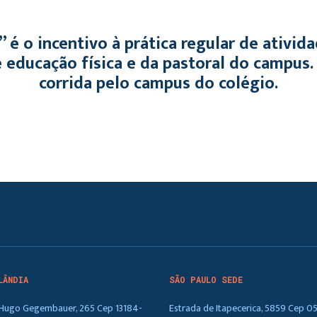
 é o incentivo à prática regular de ativida
e educação física e da pastoral do campus
corrida pelo campus do colégio.
LÂNDIA
SÃO PAULO SEDE
. Hugo Gegembauer, 265 Cep 13184-
Estrada de Itapecerica, 5859 Cep 0