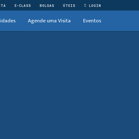
STA
E-CLASS
BOLSAS
ÚTEIS
LOGIN
idades
Agende uma Visita
Eventos