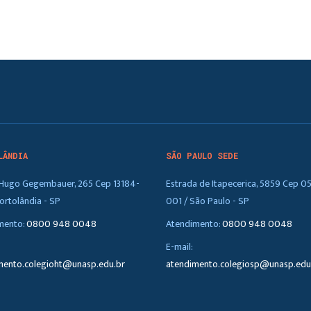
LÂNDIA
SÃO PAULO SEDE
. Hugo Gegembauer, 265 Cep 13184-
Estrada de Itapecerica, 5859 Cep 0
ortolândia - SP
001 / São Paulo - SP
mento:
0800 948 0048
Atendimento:
0800 948 0048
E-mail:
mento.colegioht@unasp.edu.br
atendimento.colegiosp@unasp.edu