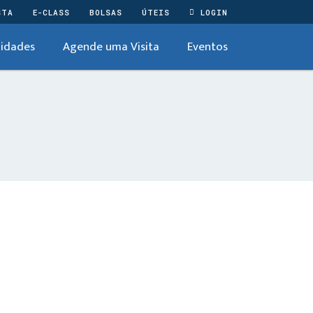
STA
E-CLASS
BOLSAS
ÚTEIS
LOGIN
idades
Agende uma Visita
Eventos