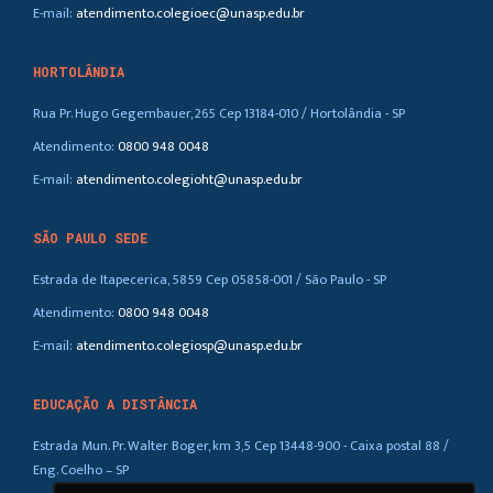
E-mail:
atendimento.colegioec@unasp.edu.br
HORTOLÂNDIA
Rua Pr. Hugo Gegembauer, 265 Cep 13184-010 / Hortolândia - SP
Atendimento:
0800 948 0048
E-mail:
atendimento.colegioht@unasp.edu.br
SÃO PAULO SEDE
Estrada de Itapecerica, 5859 Cep 05858-001 / São Paulo - SP
Atendimento:
0800 948 0048
E-mail:
atendimento.colegiosp@unasp.edu.br
EDUCAÇÃO A DISTÂNCIA
Estrada Mun. Pr. Walter Boger, km 3,5 Cep 13448-900 - Caixa postal 88 /
Eng. Coelho – SP