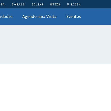
STA
E-CLASS
BOLSAS
ÚTEIS
LOGIN
idades
Agende uma Visita
Eventos