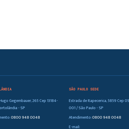
LÂNDIA
SÃO PAULO SEDE
. Hugo Gegembauer, 265 Cep 13184-
Estrada de Itapecerica, 5859 Cep 0
ortolândia - SP
001 / São Paulo - SP
mento:
0800 948 0048
Atendimento:
0800 948 0048
E-mail: