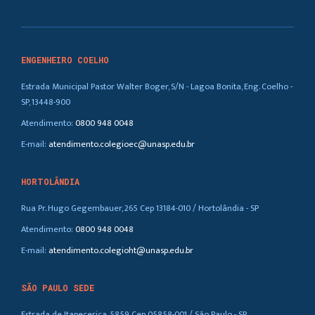
ENGENHEIRO COELHO
Estrada Municipal Pastor Walter Boger, S/N - Lagoa Bonita, Eng. Coelho -
SP, 13448-900
Atendimento:
0800 948 0048
E-mail:
atendimento.colegioec@unasp.edu.br
HORTOLÂNDIA
Rua Pr. Hugo Gegembauer, 265 Cep 13184-010 / Hortolândia - SP
Atendimento:
0800 948 0048
E-mail:
atendimento.colegioht@unasp.edu.br
SÃO PAULO SEDE
Estrada de Itapecerica, 5859 Cep 05858-001 / São Paulo - SP