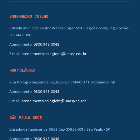
ENGENHEIRO COELHO
Estrada Municipal Pastor Walter Boger, S/N - Lagoa Bonita, Eng. Coelho -
SP, 13448-900
Atendimento:
0800 948 0048
E-mail:
atendimento.colegioec@unasp.edu.br
HORTOLÂNDIA
Rua Pr. Hugo Gegembauer, 265 Cep 13184-010 / Hortolândia - SP
Atendimento:
0800 948 0048
E-mail:
atendimento.colegioht@unasp.edu.br
SÃO PAULO SEDE
Estrada de Itapecerica, 5859 Cep 05858-001 / São Paulo - SP
Atendimento:
0800 948 0048