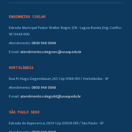
ENGENHEIRO COELHO
Estrada Municipal Pastor Walter Boger, S/N - Lagoa Bonita, Eng. Coelho -
SP, 13448-900
Atendimento:
0800 948 0048
E-mail:
atendimento.colegioec@unasp.edu.br
HORTOLÂNDIA
Rua Pr. Hugo Gegembauer, 265 Cep 13184-010 / Hortolândia - SP
Atendimento:
0800 948 0048
E-mail:
atendimento.colegioht@unasp.edu.br
SÃO PAULO SEDE
Estrada de Itapecerica, 5859 Cep 05858-001 / São Paulo - SP