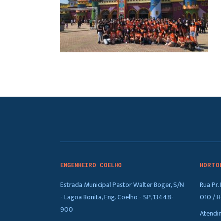
ENGENHEIRO COELHO
HORTO
Estrada Municipal Pastor Walter Boger, S/N
Rua Pr
- Lagoa Bonita, Eng. Coelho - SP, 13448-
010 / H
900
Atendi