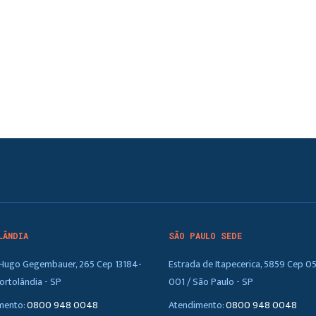
LÂNDIA
SÃO PAULO SEDE
. Hugo Gegembauer, 265 Cep 13184-
Estrada de Itapecerica, 5859 Cep 0
ortolândia - SP
001 / São Paulo - SP
mento:
0800 948 0048
Atendimento:
0800 948 0048