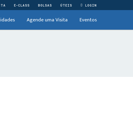
STA
E-CLASS
BOLSAS
ÚTEIS
LOGIN
idades
Agende uma Visita
Eventos