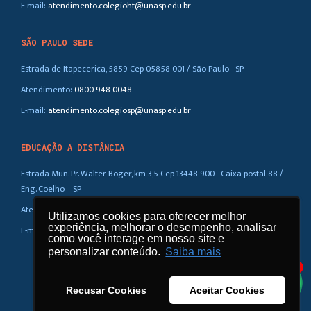
E-mail:
atendimento.colegioht@unasp.edu.br
SÃO PAULO SEDE
Estrada de Itapecerica, 5859 Cep 05858-001 / São Paulo - SP
Atendimento:
0800 948 0048
E-mail:
atendimento.colegiosp@unasp.edu.br
EDUCAÇÃO A DISTÂNCIA
Estrada Mun. Pr. Walter Boger, km 3,5 Cep 13448-900 - Caixa postal 88 /
Eng. Coelho – SP
Atendimento:
0800 948 0048
Utilizamos cookies para oferecer melhor
Utilizamos cookies para oferecer melhor
experiência, melhorar o desempenho, analisar
experiência, melhorar o desempenho, analisar
E-mail:
atendimento.ead@unasp.br
como você interage em nosso site e
como você interage em nosso site e
personalizar conteúdo.
personalizar conteúdo.
Saiba mais
Saiba mais
1
Recusar Cookies
Recusar Cookies
Aceitar Cookies
Aceitar Cookies