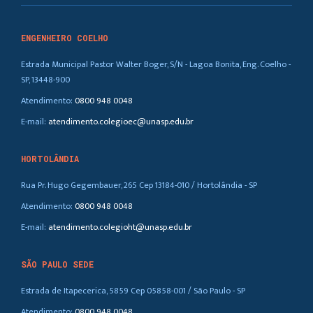
ENGENHEIRO COELHO
Estrada Municipal Pastor Walter Boger, S/N - Lagoa Bonita, Eng. Coelho -
SP, 13448-900
Atendimento:
0800 948 0048
E-mail:
atendimento.colegioec@unasp.edu.br
HORTOLÂNDIA
Rua Pr. Hugo Gegembauer, 265 Cep 13184-010 / Hortolândia - SP
Atendimento:
0800 948 0048
E-mail:
atendimento.colegioht@unasp.edu.br
SÃO PAULO SEDE
Estrada de Itapecerica, 5859 Cep 05858-001 / São Paulo - SP
Atendimento:
0800 948 0048