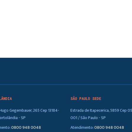
LÂNDIA
SÃO PAULO SEDE
. Hugo Gegembauer, 265 Cep 13184-
Estrada de Itapecerica, 5859 Cep 0
ortolândia - SP
001 / São Paulo - SP
mento:
0800 948 0048
Atendimento:
0800 948 0048