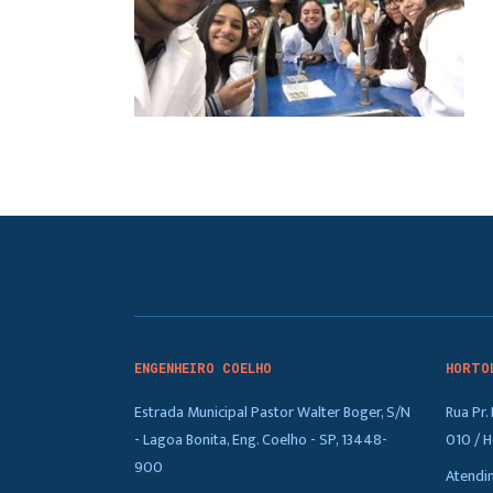
ENGENHEIRO COELHO
HORTO
Estrada Municipal Pastor Walter Boger, S/N
Rua Pr
- Lagoa Bonita, Eng. Coelho - SP, 13448-
010 / H
900
Atendi