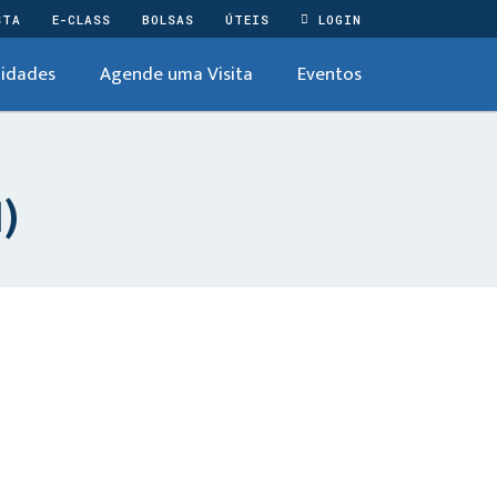
STA
E-CLASS
BOLSAS
ÚTEIS
LOGIN
idades
Agende uma Visita
Eventos
)