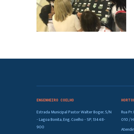
ENGENHEIRO COELHO
HORTO
Estrada Municipal Pastor Walter Boger, S/N
Rua Pr
- Lagoa Bonita, Eng. Coelho - SP, 13448-
010 / H
900
Atendi