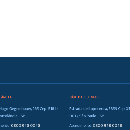
LÂNDIA
SÃO PAULO SEDE
. Hugo Gegembauer, 265 Cep 13184-
Estrada de Itapecerica, 5859 Cep 0
ortolândia - SP
001 / São Paulo - SP
mento:
0800 948 0048
Atendimento:
0800 948 0048