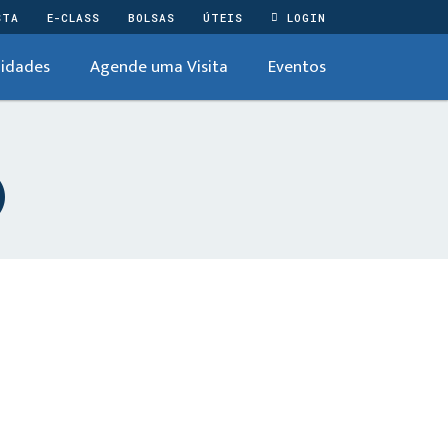
STA
E-CLASS
BOLSAS
ÚTEIS
LOGIN
idades
Agende uma Visita
Eventos
)