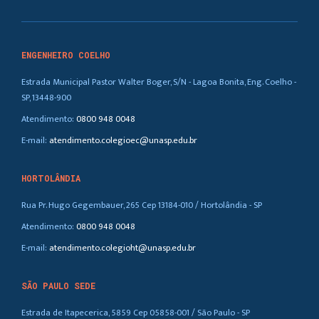
ENGENHEIRO COELHO
Estrada Municipal Pastor Walter Boger, S/N - Lagoa Bonita, Eng. Coelho -
SP, 13448-900
Atendimento:
0800 948 0048
E-mail:
atendimento.colegioec@unasp.edu.br
HORTOLÂNDIA
Rua Pr. Hugo Gegembauer, 265 Cep 13184-010 / Hortolândia - SP
Atendimento:
0800 948 0048
E-mail:
atendimento.colegioht@unasp.edu.br
SÃO PAULO SEDE
Estrada de Itapecerica, 5859 Cep 05858-001 / São Paulo - SP