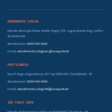
ENGENHEIRO COELHO
Estrada Municipal Pastor Walter Boger, S/N - Lagoa Bonita, Eng. Coelho -
SP, 13448-900
Atendimento:
0800 948 0048
E-mail:
atendimento.colegioec@unasp.edu.br
HORTOLÂNDIA
Rua Pr. Hugo Gegembauer, 265 Cep 13184-010 / Hortolândia - SP
Atendimento:
0800 948 0048
E-mail:
atendimento.colegioht@unasp.edu.br
SÃO PAULO SEDE
Estrada de Itapecerica, 5859 Cep 05858-001 / São Paulo - SP