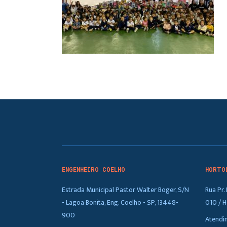
ENGENHEIRO COELHO
HORTO
Estrada Municipal Pastor Walter Boger, S/N
Rua Pr
- Lagoa Bonita, Eng. Coelho - SP, 13448-
010 / H
900
Atendi