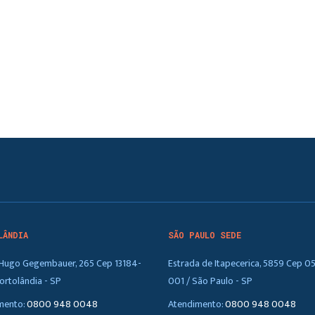
LÂNDIA
SÃO PAULO SEDE
. Hugo Gegembauer, 265 Cep 13184-
Estrada de Itapecerica, 5859 Cep 0
ortolândia - SP
001 / São Paulo - SP
mento:
0800 948 0048
Atendimento:
0800 948 0048