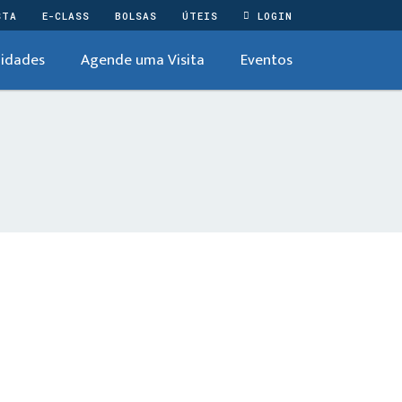
STA
E-CLASS
BOLSAS
ÚTEIS
LOGIN
idades
Agende uma Visita
Eventos