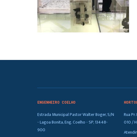
ENGENHEIRO COELHO
HORTO
Estrada Municipal Pastor Walter Boger, S/N
Rua Pr
- Lagoa Bonita, Eng. Coelho - SP, 13448-
010 / H
900
Atendi