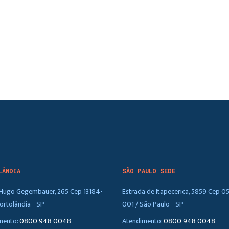
LÂNDIA
SÃO PAULO SEDE
. Hugo Gegembauer, 265 Cep 13184-
Estrada de Itapecerica, 5859 Cep 0
ortolândia - SP
001 / São Paulo - SP
mento:
0800 948 0048
Atendimento:
0800 948 0048