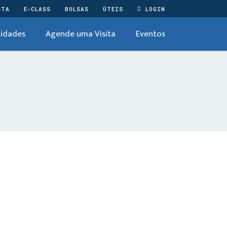
STA
E-CLASS
BOLSAS
ÚTEIS
LOGIN
idades
Agende uma Visita
Eventos