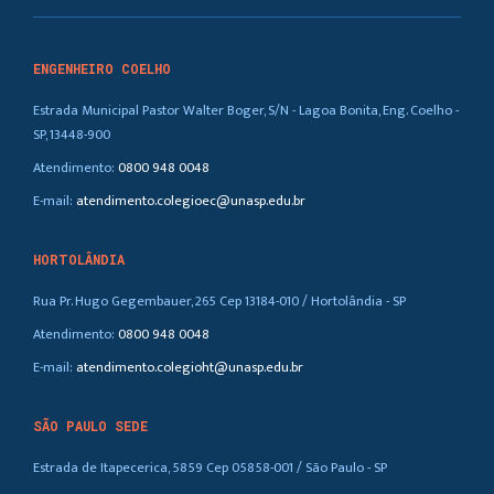
ENGENHEIRO COELHO
Estrada Municipal Pastor Walter Boger, S/N - Lagoa Bonita, Eng. Coelho -
SP, 13448-900
Atendimento:
0800 948 0048
E-mail:
atendimento.colegioec@unasp.edu.br
HORTOLÂNDIA
Rua Pr. Hugo Gegembauer, 265 Cep 13184-010 / Hortolândia - SP
Atendimento:
0800 948 0048
E-mail:
atendimento.colegioht@unasp.edu.br
SÃO PAULO SEDE
Estrada de Itapecerica, 5859 Cep 05858-001 / São Paulo - SP