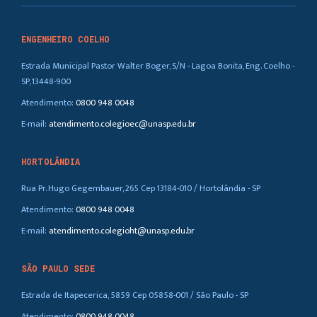
ENGENHEIRO COELHO
Estrada Municipal Pastor Walter Boger, S/N - Lagoa Bonita, Eng. Coelho -
SP, 13448-900
Atendimento:
0800 948 0048
E-mail:
atendimento.colegioec@unasp.edu.br
HORTOLÂNDIA
Rua Pr. Hugo Gegembauer, 265 Cep 13184-010 / Hortolândia - SP
Atendimento:
0800 948 0048
E-mail:
atendimento.colegioht@unasp.edu.br
SÃO PAULO SEDE
Estrada de Itapecerica, 5859 Cep 05858-001 / São Paulo - SP
Atendimento:
0800 948 0048