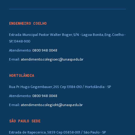
ENGENHEIRO COELHO
Estrada Municipal Pastor Walter Boger, S/N - Lagoa Bonita, Eng. Coelho -
SP, 13448-900
Atendimento:
0800 948 0048
E-mail:
atendimento.colegioec@unasp.edu.br
HORTOLÂNDIA
Rua Pr. Hugo Gegembauer, 265 Cep 13184-010 / Hortolândia - SP
Atendimento:
0800 948 0048
E-mail:
atendimento.colegioht@unasp.edu.br
SÃO PAULO SEDE
Estrada de Itapecerica, 5859 Cep 05858-001 / São Paulo - SP