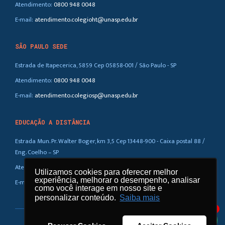
Atendimento:
0800 948 0048
E-mail:
atendimento.colegioht@unasp.edu.br
SÃO PAULO SEDE
Estrada de Itapecerica, 5859 Cep 05858-001 / São Paulo - SP
Atendimento:
0800 948 0048
E-mail:
atendimento.colegiosp@unasp.edu.br
EDUCAÇÃO A DISTÂNCIA
Estrada Mun. Pr. Walter Boger, km 3,5 Cep 13448-900 - Caixa postal 88 /
Eng. Coelho – SP
Atendimento:
0800 948 0048
Utilizamos cookies para oferecer melhor
Utilizamos cookies para oferecer melhor
experiência, melhorar o desempenho, analisar
experiência, melhorar o desempenho, analisar
E-mail:
atendimento.ead@unasp.br
como você interage em nosso site e
como você interage em nosso site e
personalizar conteúdo.
personalizar conteúdo.
Saiba mais
Saiba mais
1