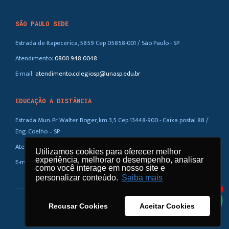
SÃO PAULO SEDE
Estrada de Itapecerica, 5859 Cep 05858-001 / São Paulo - SP
Atendimento:
0800 948 0048
E-mail:
atendimento.colegiosp@unasp.edu.br
EDUCAÇÃO A DISTÂNCIA
Estrada Mun. Pr. Walter Boger, km 3,5 Cep 13448-900 - Caixa postal 88 /
Eng. Coelho – SP
Atendimento:
0800 948 0048
Utilizamos cookies para oferecer melhor
Utilizamos cookies para oferecer melhor
experiência, melhorar o desempenho, analisar
experiência, melhorar o desempenho, analisar
E-mail:
atendimento.ead@unasp.br
como você interage em nosso site e
como você interage em nosso site e
personalizar conteúdo.
personalizar conteúdo.
Saiba mais
Saiba mais
1
Recusar Cookies
Recusar Cookies
Aceitar Cookies
Aceitar Cookies