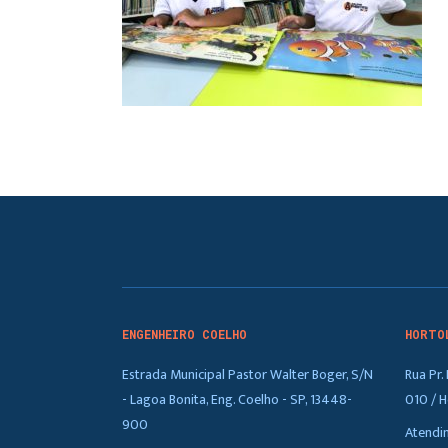
ENGENHEIRO COELHO
HORTO
Estrada Municipal Pastor Walter Boger, S/N
Rua Pr
- Lagoa Bonita, Eng. Coelho - SP, 13448-
010 / H
900
Atendi