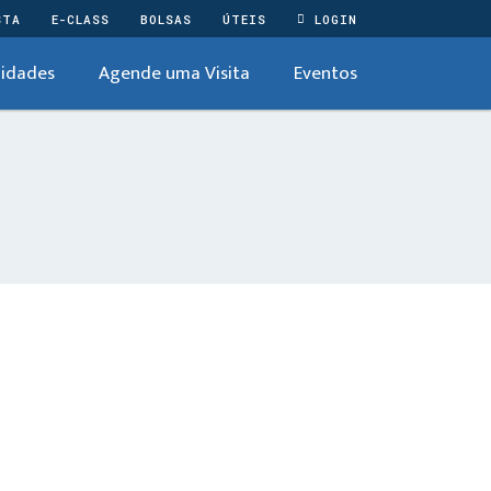
STA
E-CLASS
BOLSAS
ÚTEIS
LOGIN
idades
Agende uma Visita
Eventos