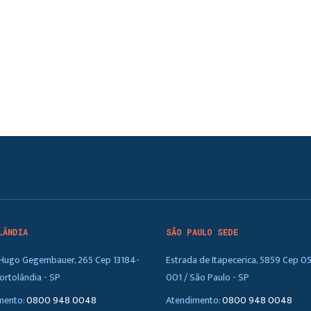
LÂNDIA
SÃO PAULO SEDE
. Hugo Gegembauer, 265 Cep 13184-
Estrada de Itapecerica, 5859 Cep 0
ortolândia - SP
001 / São Paulo - SP
mento:
0800 948 0048
Atendimento:
0800 948 0048