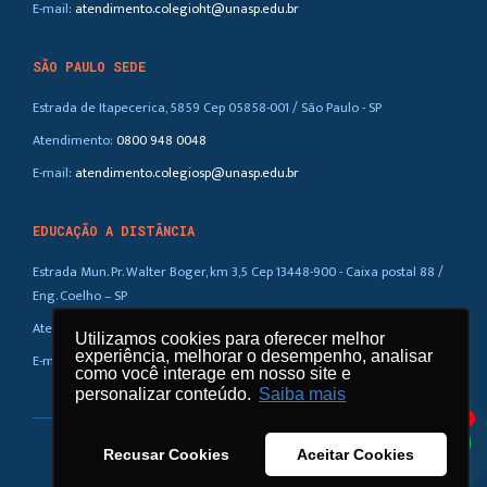
E-mail:
atendimento.colegioht@unasp.edu.br
SÃO PAULO SEDE
Estrada de Itapecerica, 5859 Cep 05858-001 / São Paulo - SP
Atendimento:
0800 948 0048
E-mail:
atendimento.colegiosp@unasp.edu.br
EDUCAÇÃO A DISTÂNCIA
Estrada Mun. Pr. Walter Boger, km 3,5 Cep 13448-900 - Caixa postal 88 /
Eng. Coelho – SP
Atendimento:
0800 948 0048
Utilizamos cookies para oferecer melhor
Utilizamos cookies para oferecer melhor
experiência, melhorar o desempenho, analisar
experiência, melhorar o desempenho, analisar
E-mail:
atendimento.ead@unasp.br
como você interage em nosso site e
como você interage em nosso site e
personalizar conteúdo.
personalizar conteúdo.
Saiba mais
Saiba mais
1
Recusar Cookies
Recusar Cookies
Aceitar Cookies
Aceitar Cookies