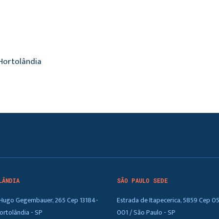
Hortolândia
LÂNDIA
SÃO PAULO SEDE
. Hugo Gegembauer, 265 Cep 13184-
Estrada de Itapecerica, 5859 Cep 0
ortolândia - SP
001 / São Paulo - SP