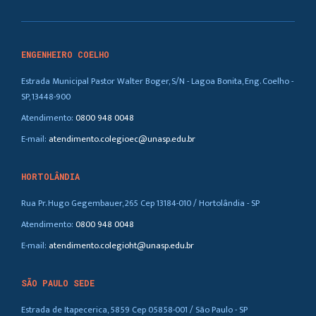
ENGENHEIRO COELHO
Estrada Municipal Pastor Walter Boger, S/N - Lagoa Bonita, Eng. Coelho -
SP, 13448-900
Atendimento:
0800 948 0048
E-mail:
atendimento.colegioec@unasp.edu.br
HORTOLÂNDIA
Rua Pr. Hugo Gegembauer, 265 Cep 13184-010 / Hortolândia - SP
Atendimento:
0800 948 0048
E-mail:
atendimento.colegioht@unasp.edu.br
SÃO PAULO SEDE
Estrada de Itapecerica, 5859 Cep 05858-001 / São Paulo - SP