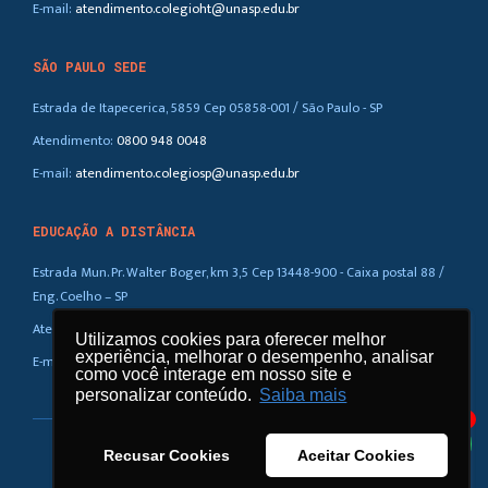
E-mail:
atendimento.colegioht@unasp.edu.br
SÃO PAULO SEDE
Estrada de Itapecerica, 5859 Cep 05858-001 / São Paulo - SP
Atendimento:
0800 948 0048
E-mail:
atendimento.colegiosp@unasp.edu.br
EDUCAÇÃO A DISTÂNCIA
Estrada Mun. Pr. Walter Boger, km 3,5 Cep 13448-900 - Caixa postal 88 /
Eng. Coelho – SP
Atendimento:
0800 948 0048
Utilizamos cookies para oferecer melhor
Utilizamos cookies para oferecer melhor
experiência, melhorar o desempenho, analisar
experiência, melhorar o desempenho, analisar
E-mail:
atendimento.ead@unasp.br
como você interage em nosso site e
como você interage em nosso site e
personalizar conteúdo.
personalizar conteúdo.
Saiba mais
Saiba mais
1
Recusar Cookies
Recusar Cookies
Aceitar Cookies
Aceitar Cookies