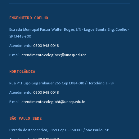
ENGENHEIRO COELHO
Estrada Municipal Pastor Walter Boger, S/N - Lagoa Bonita, Eng. Coelho -
SP, 13448-900
Atendimento:
0800 948 0048
E-mail:
atendimento.colegioec@unasp.edu.br
HORTOLÂNDIA
Rua Pr. Hugo Gegembauer, 265 Cep 13184-010 / Hortolândia - SP
Atendimento:
0800 948 0048
E-mail:
atendimento.colegioht@unasp.edu.br
SÃO PAULO SEDE
Estrada de Itapecerica, 5859 Cep 05858-001 / São Paulo - SP