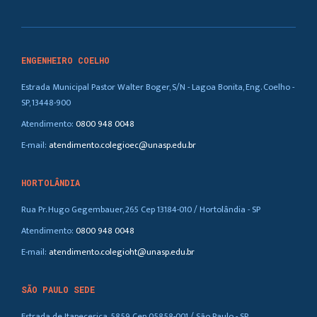
ENGENHEIRO COELHO
Estrada Municipal Pastor Walter Boger, S/N - Lagoa Bonita, Eng. Coelho -
SP, 13448-900
Atendimento:
0800 948 0048
E-mail:
atendimento.colegioec@unasp.edu.br
HORTOLÂNDIA
Rua Pr. Hugo Gegembauer, 265 Cep 13184-010 / Hortolândia - SP
Atendimento:
0800 948 0048
E-mail:
atendimento.colegioht@unasp.edu.br
SÃO PAULO SEDE
Estrada de Itapecerica, 5859 Cep 05858-001 / São Paulo - SP