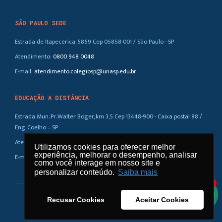
SÃO PAULO SEDE
Estrada de Itapecerica, 5859 Cep 05858-001 / São Paulo - SP
Atendimento:
0800 948 0048
E-mail:
atendimento.colegiosp@unasp.edu.br
EDUCAÇÃO A DISTÂNCIA
Estrada Mun. Pr. Walter Boger, km 3,5 Cep 13448-900 - Caixa postal 88 /
Eng. Coelho – SP
Atendimento:
0800 948 0048
Utilizamos cookies para oferecer melhor
Utilizamos cookies para oferecer melhor
experiência, melhorar o desempenho, analisar
experiência, melhorar o desempenho, analisar
E-mail:
atendimento.ead@unasp.br
como você interage em nosso site e
como você interage em nosso site e
personalizar conteúdo.
personalizar conteúdo.
Saiba mais
Saiba mais
1
Recusar Cookies
Recusar Cookies
Aceitar Cookies
Aceitar Cookies