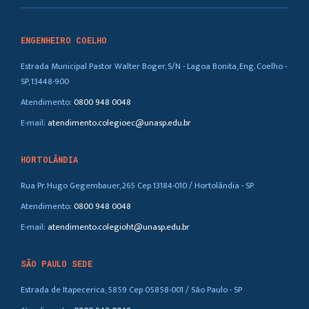
ENGENHEIRO COELHO
Estrada Municipal Pastor Walter Boger, S/N - Lagoa Bonita, Eng. Coelho -
SP, 13448-900
Atendimento:
0800 948 0048
E-mail:
atendimento.colegioec@unasp.edu.br
HORTOLÂNDIA
Rua Pr. Hugo Gegembauer, 265 Cep 13184-010 / Hortolândia - SP
Atendimento:
0800 948 0048
E-mail:
atendimento.colegioht@unasp.edu.br
SÃO PAULO SEDE
Estrada de Itapecerica, 5859 Cep 05858-001 / São Paulo - SP