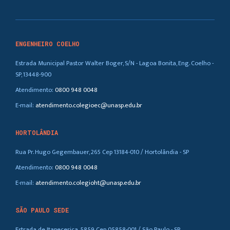
ENGENHEIRO COELHO
Estrada Municipal Pastor Walter Boger, S/N - Lagoa Bonita, Eng. Coelho -
SP, 13448-900
Atendimento:
0800 948 0048
E-mail:
atendimento.colegioec@unasp.edu.br
HORTOLÂNDIA
Rua Pr. Hugo Gegembauer, 265 Cep 13184-010 / Hortolândia - SP
Atendimento:
0800 948 0048
E-mail:
atendimento.colegioht@unasp.edu.br
SÃO PAULO SEDE
Estrada de Itapecerica, 5859 Cep 05858-001 / São Paulo - SP