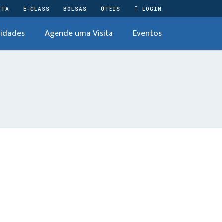
STA
E-CLASS
BOLSAS
ÚTEIS
LOGIN
idades
Agende uma Visita
Eventos