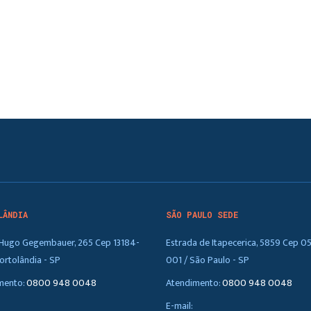
LÂNDIA
SÃO PAULO SEDE
. Hugo Gegembauer, 265 Cep 13184-
Estrada de Itapecerica, 5859 Cep 0
ortolândia - SP
001 / São Paulo - SP
mento:
0800 948 0048
Atendimento:
0800 948 0048
E-mail: