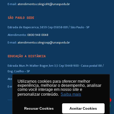
E-mail:
atendimento.colegioht@unasp.edu.br
SÃO PAULO SEDE
Estrada de Itapecerica, 5859 Cep 05858-001 / São Paulo - SP
Atendimento:
0800 948 0048
E-mail:
atendimento.colegiosp@unasp.edu.br
EDUCAÇÃO A DISTÂNCIA
Estrada Mun. Pr. Walter Boger, km 3,5 Cep 13448-900 - Caixa postal 88 /
Eng. Coelho – SP
Atendimento:
0800 948 0048
Utilizamos cookies para oferecer melhor
Utilizamos cookies para oferecer melhor
experiência, melhorar o desempenho, analisar
experiência, melhorar o desempenho, analisar
E-mail:
atendimento.ead@unasp.br
como você interage em nosso site e
como você interage em nosso site e
personalizar conteúdo.
personalizar conteúdo.
Saiba mais
Saiba mais
1
Recusar Cookies
Recusar Cookies
Aceitar Cookies
Aceitar Cookies