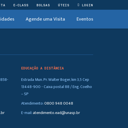
STA
E-CLASS
BOLSAS
ÚTEIS
LOGIN
idades
Agende uma Visita
Eventos
EDUCAÇÃO A DISTÂNCIA
5858-
Estrada Mun. Pr. Walter Boger, km 3,5 Cep
13448-900 - Caixa postal 88 / Eng. Coelho
– SP
Atendimento:
0800 948 0048
.br
E-mail:
atendimento.ead@unasp.br