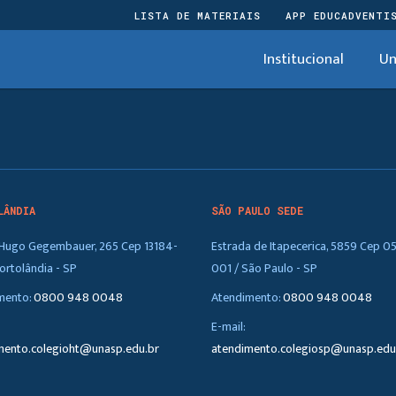
LISTA DE MATERIAIS
APP EDUCADVENTI
Institucional
Un
LÂNDIA
SÃO PAULO SEDE
. Hugo Gegembauer, 265 Cep 13184-
Estrada de Itapecerica, 5859 Cep 0
ortolândia - SP
001 / São Paulo - SP
mento:
0800 948 0048
Atendimento:
0800 948 0048
E-mail:
mento.colegioht@unasp.edu.br
atendimento.colegiosp@unasp.edu