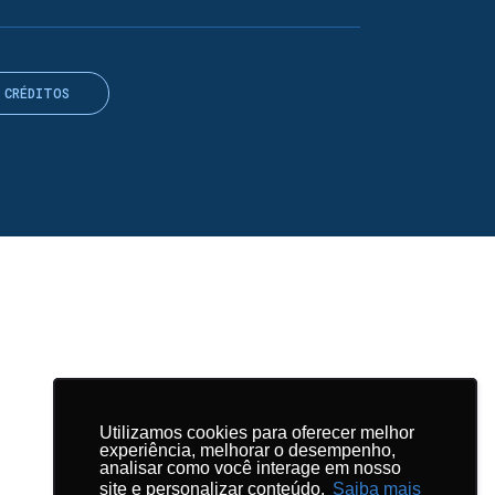
CRÉDITOS
Utilizamos cookies para oferecer melhor
Utilizamos cookies para oferecer melhor
experiência, melhorar o desempenho,
experiência, melhorar o desempenho,
analisar como você interage em nosso
analisar como você interage em nosso
site e personalizar conteúdo.
site e personalizar conteúdo.
Saiba mais
Saiba mais