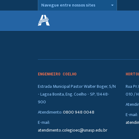
Navegue entre nossos sites
ENGENHEIRO COELHO
HORTO
Estrada Municipal Pastor Walter Boger, S/N
Rua Pr
- Lagoa Bonita, Eng. Coelho - SP, 13448-
010 / H
900
Atendi
Atendimento:
0800 948 0048
E-mail:
E-mail:
atendi
atendimento.colegioec@unasp.edu.br