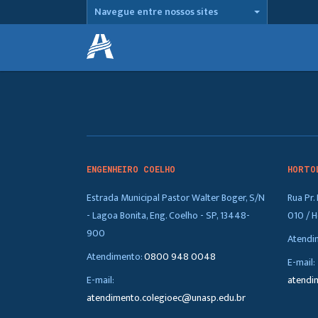
Navegue entre nossos sites
ENGENHEIRO COELHO
HORTO
Estrada Municipal Pastor Walter Boger, S/N
Rua Pr
- Lagoa Bonita, Eng. Coelho - SP, 13448-
010 / H
900
Atendi
Atendimento:
0800 948 0048
E-mail:
E-mail:
atendi
atendimento.colegioec@unasp.edu.br