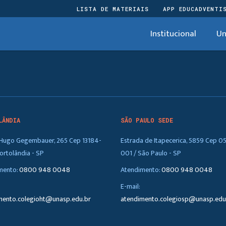
LISTA DE MATERIAIS
APP EDUCADVENTI
Institucional
Un
LÂNDIA
SÃO PAULO SEDE
. Hugo Gegembauer, 265 Cep 13184-
Estrada de Itapecerica, 5859 Cep 0
ortolândia - SP
001 / São Paulo - SP
mento:
0800 948 0048
Atendimento:
0800 948 0048
E-mail:
mento.colegioht@unasp.edu.br
atendimento.colegiosp@unasp.edu