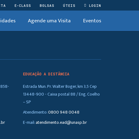
STA
E-CLASS
BOLSAS
ÚTEIS
LOGIN
idades
Agende uma Visita
Eventos
EDUCAÇÃO A DISTÂNCIA
5858-
Estrada Mun. Pr. Walter Boger, km 3,5 Cep
13448-900 - Caixa postal 88 / Eng. Coelho
– SP
Atendimento:
0800 948 0048
.br
E-mail:
atendimento.ead@unasp.br