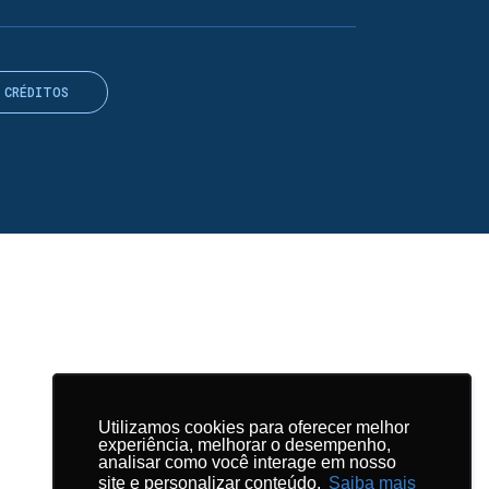
CRÉDITOS
Utilizamos cookies para oferecer melhor
Utilizamos cookies para oferecer melhor
experiência, melhorar o desempenho,
experiência, melhorar o desempenho,
analisar como você interage em nosso
analisar como você interage em nosso
site e personalizar conteúdo.
site e personalizar conteúdo.
Saiba mais
Saiba mais