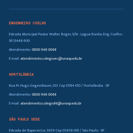
ENGENHEIRO COELHO
Estrada Municipal Pastor Walter Boger, S/N - Lagoa Bonita, Eng. Coelho -
SP, 13448-900
Atendimento:
0800 948 0048
E-mail:
atendimento.colegioec@unasp.edu.br
HORTOLÂNDIA
Rua Pr. Hugo Gegembauer, 265 Cep 13184-010 / Hortolândia - SP
Atendimento:
0800 948 0048
E-mail:
atendimento.colegioht@unasp.edu.br
SÃO PAULO SEDE
Estrada de Itapecerica, 5859 Cep 05858-001 / São Paulo - SP