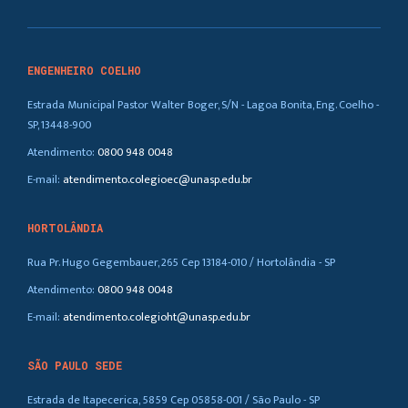
ENGENHEIRO COELHO
Estrada Municipal Pastor Walter Boger, S/N - Lagoa Bonita, Eng. Coelho -
SP, 13448-900
Atendimento:
0800 948 0048
E-mail:
atendimento.colegioec@unasp.edu.br
HORTOLÂNDIA
Rua Pr. Hugo Gegembauer, 265 Cep 13184-010 / Hortolândia - SP
Atendimento:
0800 948 0048
E-mail:
atendimento.colegioht@unasp.edu.br
SÃO PAULO SEDE
Estrada de Itapecerica, 5859 Cep 05858-001 / São Paulo - SP